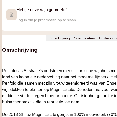
Heb je deze wijn geproefd?
Log in om je proefnotitie op te slaan.
Omschrijving
Specificaties
Profession
Omschrijving
Penfolds is Australië's oudste en meest iconische wijnhuis me
land van koloniale nederzetting naar het moderne tijdperk. He
Penfold die samen met zijn vrouw geëmigreerd was van Engelan
wijnstokken te planten op Magill Estate. De reden hiervoor wa
middel te vinden tegen bloedarmoede. Christopher geloofde in 
huisartsenpraktijk die in reputatie toe nam.
De 2018 Shiraz Magill Estate gerijpt in 100% nieuwe eik (70%