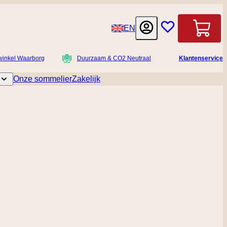
Taal
EN
Winkelwag
winkel Waarborg
Duurzaam & CO2 Neutraal
Klantenservice
Onze sommelier
Zakelijk
licatessen
Toggle submenu for Accessoires