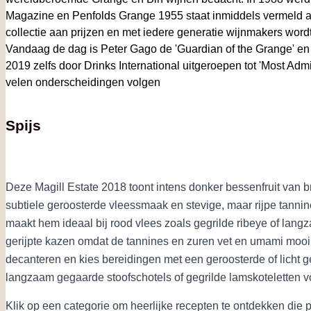
Magazine en Penfolds Grange 1955 staat inmiddels vermeld al
collectie aan prijzen en met iedere generatie wijnmakers word
Vandaag de dag is Peter Gago de 'Guardian of the Grange' en 
2019 zelfs door Drinks International uitgeroepen tot 'Most Adm
velen onderscheidingen volgen
Spijs
Deze Magill Estate 2018 toont intens donker bessenfruit van 
subtiele geroosterde vleessmaak en stevige, maar rijpe tannines
maakt hem ideaal bij rood vlees zoals gegrilde ribeye of lang
gerijpte kazen omdat de tannines en zuren vet en umami mooi r
decanteren en kies bereidingen met een geroosterde of licht g
langzaam gegaarde stoofschotels of gegrilde lamskoteletten v
Klik op een categorie om heerlijke recepten te ontdekken die 