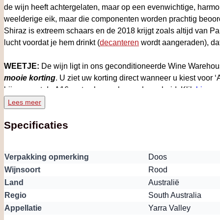
de wijn heeft achtergelaten, maar op een evenwichtige, harmon
weelderige eik, maar die componenten worden prachtig beoord
Shiraz is extreem schaars en de 2018 krijgt zoals altijd van P
lucht voordat je hem drinkt (
decanteren
wordt aangeraden), dat
WEETJE:
De wijn ligt in ons geconditioneerde Wine Warehou
mooie korting
. U ziet uw korting direct wanneer u kiest voor 
bijna naast de A16 met volop parkeergelegenheid. Klik
hier
vo
Lees meer
Specificaties
Verpakking opmerking
Doos
Wijnsoort
Rood
Land
Australië
Regio
South Australia
Appellatie
Yarra Valley