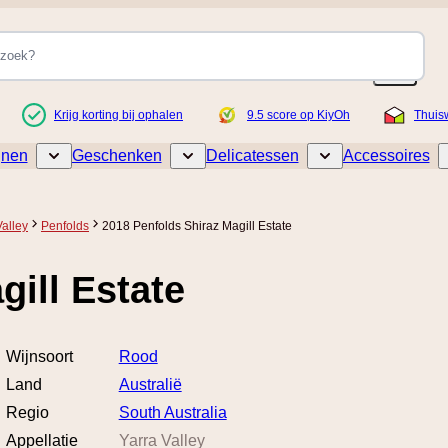
Krijg korting bij ophalen
9.5 score op KiyOh
Thuis
jnen
Geschenken
Delicatessen
Accessoires
Toggle submenu for Wijnen
Toggle submenu for Geschenken
Toggle submenu for De
Valley
Penfolds
2018 Penfolds Shiraz Magill Estate
gill Estate
Wijnsoort
Rood
Land
Australië
Regio
South Australia
Appellatie
Yarra Valley