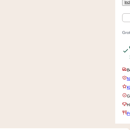
Inc
Aan
Grot
V
N
K
G
H
P