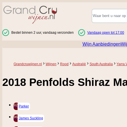
Ga naar de inhoud
Bestel binnen 2 uur, vandaag verzonden
Vandaag open tot 17:00
Wijn Aanbiedingen
Wi
Grandcruwijnen.nl
Wijnen
Rood
Australië
South Australia
Yarra 
2018 Penfolds Shiraz Ma
92
Parker
96
James Suckling