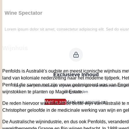
Wine Spectator
Lorem ipsum dolor sit amet, consectetur adipiscing elit. Sed do eius
Wijnhuis
Penfolds is Australië's oudste en meest iconische wijnhuis me
Exclusieve Inhoud
land van koloniale nederzetting naar het moderne tijdperk. He
Penfold die samen met zijn vrouw geëmigreerd was van Engelan
Log in om professionele wijnrecensies van wereldberoemde criti
ontgrendelen
wijnstokken te planten op Magill Estate.
Meld je aan
Maak een account aan
De reden hiervoor was niet om de beste wijn van Australië t
Christopher geloofde in de medicinale werking van wijn en gebru
De Australische wijnindustrie, en dus ook Penfolds, verande
wereldberoemde Grange en Bin wijnen bedacht. In 1988 werd M