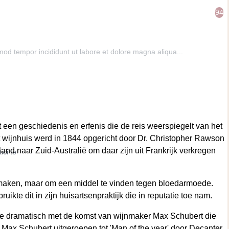
94
mod tempor incididunt ut labore et dolore magna aliqua...
t een geschiedenis en erfenis die de reis weerspiegelt van het
t wijnhuis werd in 1844 opgericht door Dr. Christopher Rawson
d naar Zuid-Australië om daar zijn uit Frankrijk verkregen
ci te
e maken, maar om een middel te vinden tegen bloedarmoede.
ikte dit in zijn huisartsenpraktijk die in reputatie toe nam.
rde dramatisch met de komst van wijnmaker Max Schubert die
ax Schubert uitgeroepen tot 'Man of the year' door Decanter