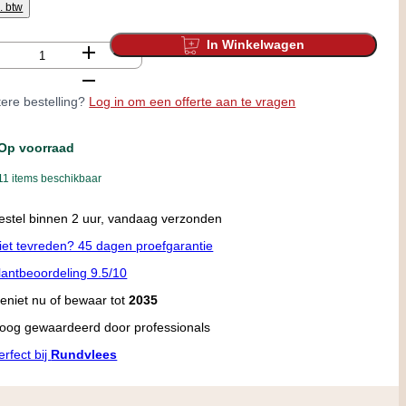
l. btw
In Winkelwagen
tal
ere bestelling?
Log in om een offerte aan te vragen
Op voorraad
11 items beschikbaar
andaag afhalen in onze winkel tot 17:00
iet tevreden? 45 dagen proefgarantie
lantbeoordeling 9.5/10
eniet nu of bewaar tot
2035
oog gewaardeerd door professionals
erfect bij
Rundvlees