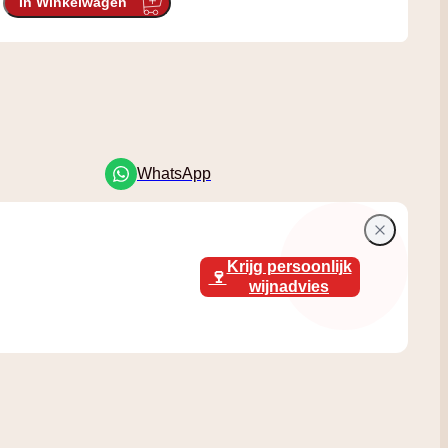
In Winkelwagen
WhatsApp
Krijg persoonlijk
🍷
wijnadvies