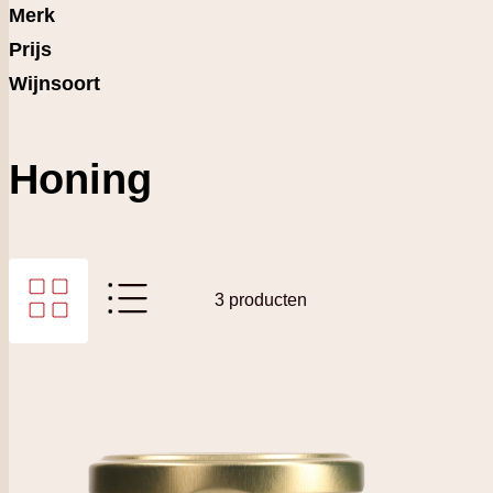
Merk
Prijs
Wijnsoort
Honing
Foto-tabel
Lijst
3
producten
Tonen als