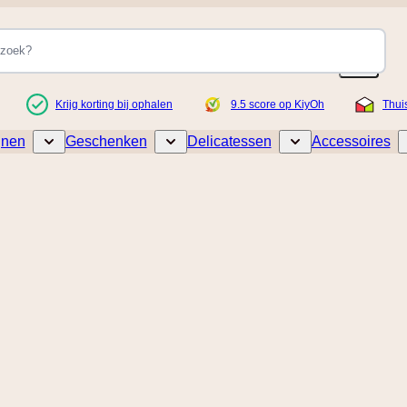
Krijg korting bij ophalen
9.5 score op KiyOh
Thui
jnen
Geschenken
Delicatessen
Accessoires
Toggle submenu for Wijnen
Toggle submenu for Geschenken
Toggle submenu for De