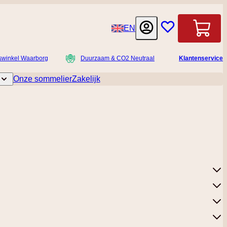
Taal
EN
Winkelwag
swinkel Waarborg
Duurzaam & CO2 Neutraal
Klantenservice
Onze sommelier
Zakelijk
licatessen
Toggle submenu for Accessoires