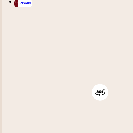
92
Vinous