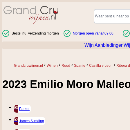
Ga naar de inhoud
Bestel nu, verzending morgen
Morgen open vanaf 09:00
Wijn Aanbiedingen
Wi
Grandcruwijnen.nl
Wijnen
Rood
Spanje
Castilla y Leon
Ribera d
2023 Emilio Moro Malle
93
Parker
92
James Suckling