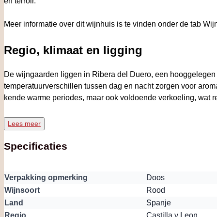
en terroir.
Meer informatie over dit wijnhuis is te vinden onder de tab Wij
Regio, klimaat en ligging
De wijngaarden liggen in Ribera del Duero, een hooggelegen 
temperatuurverschillen tussen dag en nacht zorgen voor aroma
kende warme periodes, maar ook voldoende verkoeling, wat resul
Wijngaarden
Lees meer
Specificaties
Malleolus is afkomstig van geselecteerde percelen met oude T
en grind. De lage opbrengsten en leeftijd van de stokken dra
kern van de Malleolus-stijl binnen het assortiment van Emilio 
Verpakking opmerking
Doos
de geschiedenis van het wijnhuis en markeerde een keerpunt in
Wijnsoort
Rood
Latijn, is een eerbetoon aan de oude wijnstokken van Pesquer
Land
Spanje
uitgesproken karakter en een perfecte balans tussen rijpheid 
Regio
Castilla y Leon