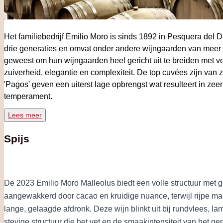
Het familiebedrijf Emilio Moro is sinds 1892 in Pesquera del
drie generaties en omvat onder andere wijngaarden van meer da
geweest om hun wijngaarden heel gericht uit te breiden met ve
zuiverheid, elegantie en complexiteit. De top cuvées zijn va
'Pagos' geven een uiterst lage opbrengst wat resulteert in z
temperament.
Lees meer
In 1987 werden er door Emilio Moro voor het eerst eigen wijne
aan wijngaarden en een totale jaarproductie van can 1.5 miljo
Spijs
kwaliteitsstandaarden en een innovatieve bedrijfsvoering is 
geldt niet alleen in Spanje maar geld wereldwijd en dit wordt
genomineerd als Best Winery of the World. De focus van Emil
indrukwekkend en de enorme focus op kwaliteit zijn zeker een b
De 2023 Emilio Moro Malleolus biedt een volle structuur met g
laten we zeker niet vergeten dat de oude wijngaarden van Emi
aangewakkerd door cacao en kruidige nuance, terwijl rijpe ma
appelatie
/ribera-del-duero/">Ribera del Duero
met een volstrek
lange, gelaagde afdronk. Deze wijn blinkt uit bij rundvlees, la
In 2017 heeft Wine Spectator de (2015)
Emilio Moro
op de 59th
stevige structuur die het vet en de smaakintensiteit van het 