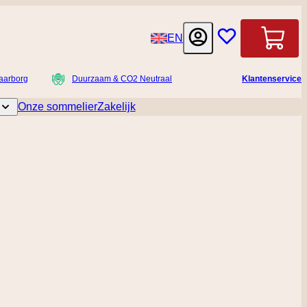
Taal
EN
Winkelwag
aarborg
Duurzaam & CO2 Neutraal
Klantenservice
Onze sommelier
Zakelijk
licatessen
Toggle submenu for Accessoires