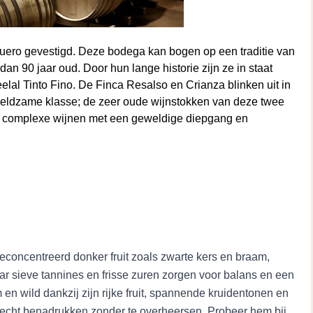
 Duero gevestigd. Deze bodega kan bogen op een traditie van
n 90 jaar oud. Door hun lange historie zijn ze in staat
elal Tinto Fino. De Finca Resalso en Crianza blinken uit in
n zeldzame klasse; de zeer oude wijnstokken van deze twee
eer complexe wijnen met een geweldige diepgang en
n onder eigen label op de markt gebracht. Met zo'n 200 hectare
en flessen is het een modern en groot bedrijf. Dankzij de hoge
het tevens een van de meest toonaangevende wijnbedrijven. Dit
 ook mede bevestigd dat het door Wine Enthusiast is
io Moro op Research, Development en Innovatie is
elangrijke factor in de hoge kwaliteit van alle wijnen maar
econcentreerd donker fruit zoals zwarte kers en braam,
lio Moro zijn gelegen in het mooiste gedeelte van de
ar sieve tannines en frisse zuren zorgen voor balans en een
t uniek en uitermate geschikt terroir gelegen op grote hoogte.
m en wild dankzij zijn rijke fruit, spannende kruidentonen en
 plaats gezet in de Prestigieuze Top 100 van werelds beste
gerecht benadrukken zonder te overheersen. Probeer hem bij