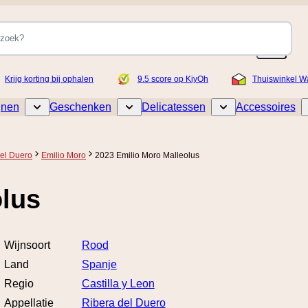
Krijg korting bij ophalen
9.5 score op KiyOh
Thuiswinkel W
jnen
Geschenken
Delicatessen
Accessoires
Toggle submenu for Wijnen
Toggle submenu for Geschenken
Toggle submenu for De
el Duero
Emilio Moro
2023 Emilio Moro Malleolus
olus
Wijnsoort
Rood
Land
Spanje
Regio
Castilla y Leon
Appellatie
Ribera del Duero