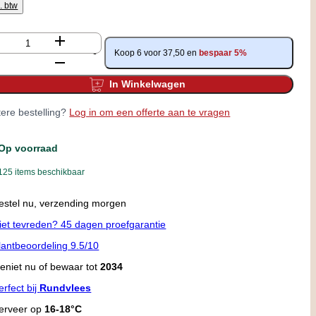
l. btw
tal
Koop 6 voor
37,50
en
bespaar
5
%
In Winkelwagen
ere bestelling?
Log in om een offerte aan te vragen
Op voorraad
125 items beschikbaar
estel nu, verzending morgen
iet tevreden? 45 dagen proefgarantie
lantbeoordeling 9.5/10
eniet nu of bewaar tot
2034
erfect bij
Rundvlees
erveer op
16-18°C