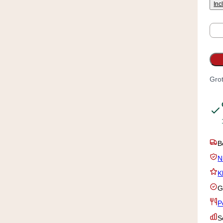
Inc
Aan
Grot
B
N
K
G
P
S