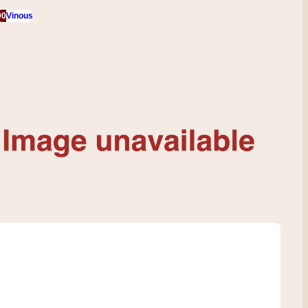
90
Vinous