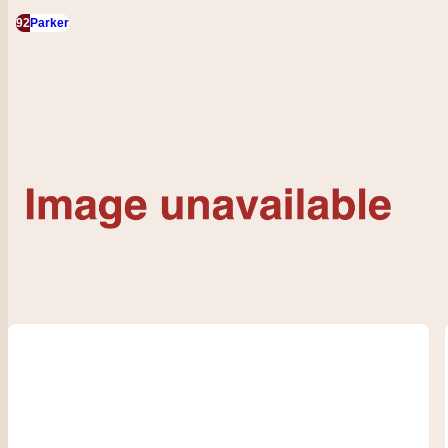
92
Parker