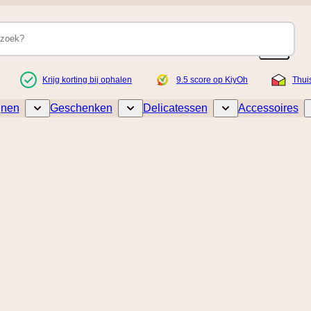
Krijg korting bij ophalen
9.5 score op KiyOh
Thui
jnen
Geschenken
Delicatessen
Accessoires
Toggle submenu for Wijnen
Toggle submenu for Geschenken
Toggle submenu for De