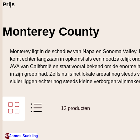
Prijs
Monterey County
Monterey ligt in de schaduw van Napa en Sonoma Valley. H
komt echter langzaam in opkomst als een noodzakelijk ond
AVA van Californië en staat vooral bekend om de enorme hoe
in zijn greep had. Zelfs nu is het lokale areaal nog steed
sluier liggen echter nog steeds kleine verborgen wijnmake
Foto-tabel
Lijst
12
producten
Tonen als
92
James Suckling