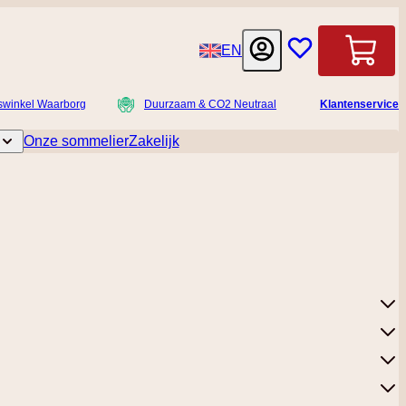
Taal
EN
Winkelwag
swinkel Waarborg
Duurzaam & CO2 Neutraal
Klantenservice
Onze sommelier
Zakelijk
licatessen
Toggle submenu for Accessoires