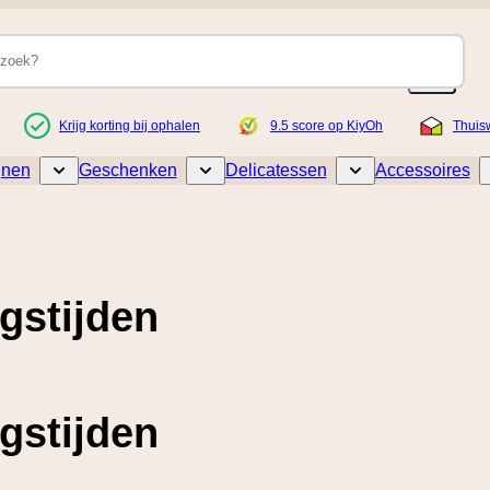
Krijg korting bij ophalen
9.5 score op KiyOh
Thuis
jnen
Geschenken
Delicatessen
Accessoires
Toggle submenu for Wijnen
Toggle submenu for Geschenken
Toggle submenu for De
gstijden
gstijden