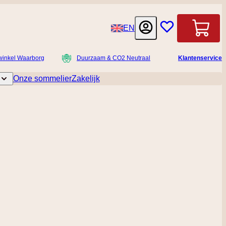
Taal
EN
Winkelwag
winkel Waarborg
Duurzaam & CO2 Neutraal
Klantenservice
Onze sommelier
Zakelijk
licatessen
Toggle submenu for Accessoires