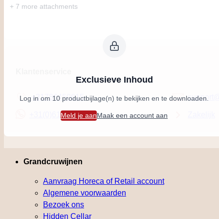
+ 7 more attachments
Klantenservice
Exclusieve Inhoud
+31786450615
support@
Log in om 10 productbijlage(n) te bekijken en te downloaden.
+31(0)610834396
Zakelijk
Meld je aan
Maak een account aan
Grandcruwijnen
Aanvraag Horeca of Retail account
Algemene voorwaarden
Bezoek ons
Hidden Cellar