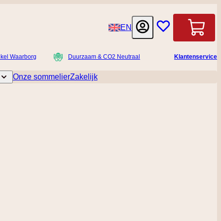
Taal
EN
Winkelwag
nkel Waarborg
Duurzaam & CO2 Neutraal
Klantenservice
Onze sommelier
Zakelijk
licatessen
Toggle submenu for Accessoires