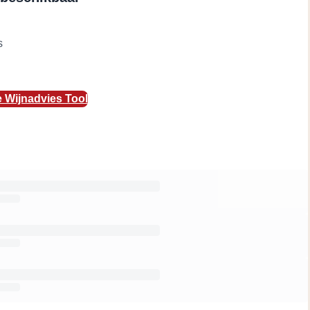
s
 Wijnadvies Tool