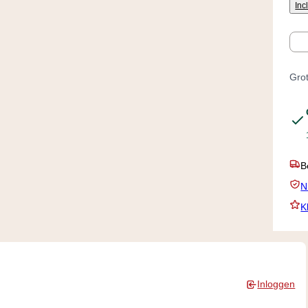
Inc
Aan
Grot
V
N
K
Inloggen