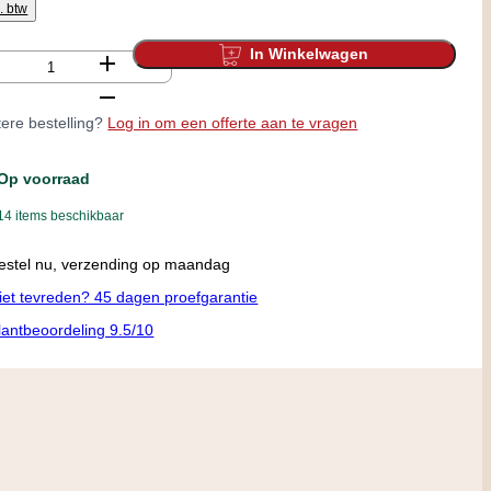
l. btw
In Winkelwagen
tal
ere bestelling?
Log in om een offerte aan te vragen
Op voorraad
14 items beschikbaar
andaag afhalen in onze winkel vanaf 11:00
iet tevreden? 45 dagen proefgarantie
lantbeoordeling 9.5/10