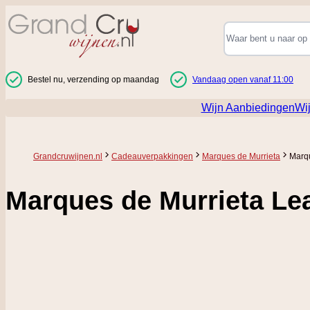
Ga naar de inhoud
Bestel nu, verzending op maandag
Vandaag open vanaf 11:00
Wijn Aanbiedingen
Wi
Grandcruwijnen.nl
Cadeauverpakkingen
Marques de Murrieta
Marqu
Marques de Murrieta Le