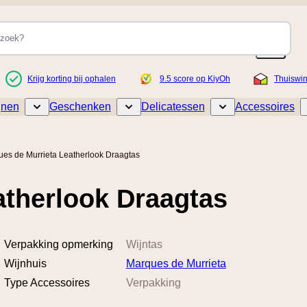
Krijg korting bij ophalen
9.5 score op KiyOh
Thuiswi
jnen
Geschenken
Delicatessen
Accessoires
Toggle submenu for Wijnen
Toggle submenu for Geschenken
Toggle submenu for De
es de Murrieta Leatherlook Draagtas
atherlook Draagtas
Verpakking opmerking
Wijntas
Wijnhuis
Marques de Murrieta
Type Accessoires
Verpakking