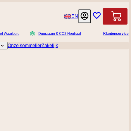
Taal
EN
Winkelwag
el Waarborg
Duurzaam & CO2 Neutraal
Klantenservice
Onze sommelier
Zakelijk
licatessen
Toggle submenu for Accessoires