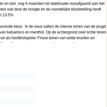
iter en dan nog 4 maanden tot stabilisatie voorafgaand aan het
ker ook door de hoogte en de noordelijke blootstelling heeft
an 13.5%
enrode kleur. In de neus vallen de intense tonen van de jeugd
 van balsamico en menthol. Op de achtergrond zeer lichte tonen
fruit als hoofdrolspeler. Frisse tonen van wilde kruiden en
r fris en lang, met een verrassende zuurgraad en aangename
 deze fraaie wijn. Wij sturen u die automatisch toe bij een
e Wine Warehouse en als u de wijn komt afhalen ontvangt u vaak
ls u kiest voor Afhalen in de Afreken-pagina. We zitten bijna
r adres.
URA MUÑOZ-ROJO - Bij Casa Rojo maken ze wijnen