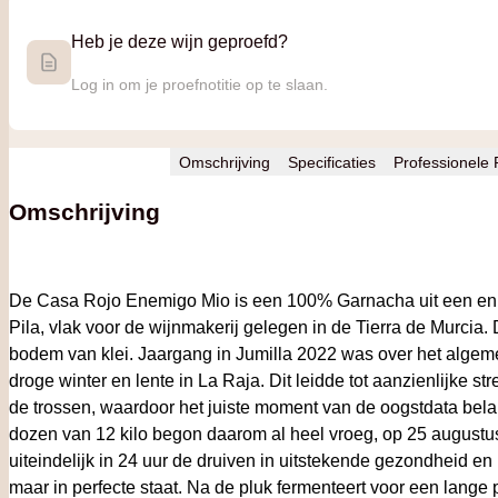
Heb je deze wijn geproefd?
Log in om je proefnotitie op te slaan.
Omschrijving
Specificaties
Professionele
Omschrijving
De Casa Rojo Enemigo Mio is een 100% Garnacha uit een enke
Pila, vlak voor de wijnmakerij gelegen in de Tierra de Murcia. 
bodem van klei. Jaargang in Jumilla 2022 was over het algeme
droge winter en lente in La Raja. Dit leidde tot aanzienlijke st
de trossen, waardoor het juiste moment van de oogstdata bel
dozen van 12 kilo begon daarom al heel vroeg, op 25 augustu
uiteindelijk in 24 uur de druiven in uitstekende gezondheid en i
maar in perfecte staat. Na de pluk fermenteert voor een lang