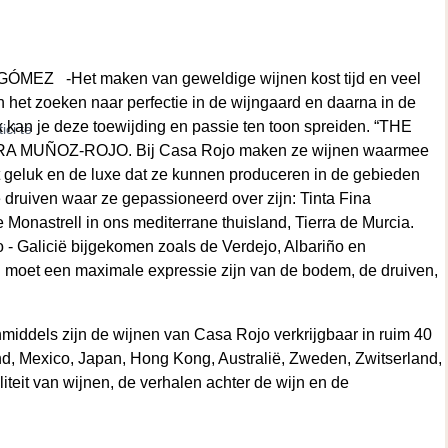
 -Het maken van geweldige wijnen kost tijd en veel
n het zoeken naar perfectie in de wijngaard en daarna in de
rk kan je deze toewijding en passie ten toon spreiden. “THE
ci te
MUÑOZ-ROJO. Bij Casa Rojo maken ze wijnen waarmee
t geluk en de luxe dat ze kunnen produceren in de gebieden
ruiven waar ze gepassioneerd over zijn: Tinta Fina
 Monastrell in ons mediterrane thuisland, Tierra de Murcia.
o - Galicië bijgekomen zoals de Verdejo, Albariño en
n moet een maximale expressie zijn van de bodem, de druiven,
inmiddels zijn de wijnen van Casa Rojo verkrijgbaar in ruim 40
and, Mexico, Japan, Hong Kong, Australië, Zweden, Zwitserland,
iteit van wijnen, de verhalen achter de wijn en de