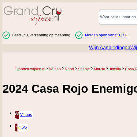
Ga naar de inhoud
Bestel nu, verzending op maandag
Morgen open vanaf 11:00
Wijn Aanbiedingen
Wi
Grandcruwijnen.nl
Wijnen
Rood
Spanje
Murcia
Jumilla
Casa R
2024 Casa Rojo Enemig
93
Vinous
R
4.5/5