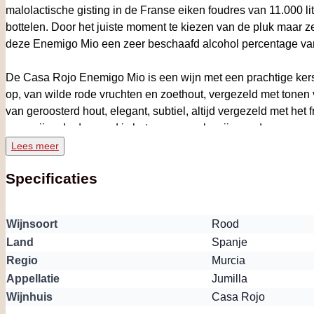
malolactische gisting in de Franse eiken foudres van 11.000 l
bottelen. Door het juiste moment te kiezen van de pluk maar ze
deze Enemigo Mio een zeer beschaafd alcohol percentage v
De Casa Rojo Enemigo Mio is een wijn met een prachtige kers
op, van wilde rode vruchten en zoethout, vergezeld met tonen
van geroosterd hout, elegant, subtiel, altijd vergezeld met het 
specerijen. In de mond is het een soepele wijn, wederom zee
tannines.
Lees meer
Specificaties
W
EETJE:
In de Tab: Bijlage vindt u de officiële factsheet van
bestelling van deze wijn. De wijn ligt in ons geconditioneerd
ook nog een mooie korting. U ziet de mogelijke korting direct a
Wijnsoort
Rood
naast de Rijksweg met volop parkeergelegenheid. Klik
hier
voo
Land
Spanje
Regio
Murcia
OVER CASA ROJO
Appellatie
Jumilla
Wijnhuis
Casa Rojo
THE MOST IMPORTANT VIRTUE OF A WINE IS BALANCE” LA