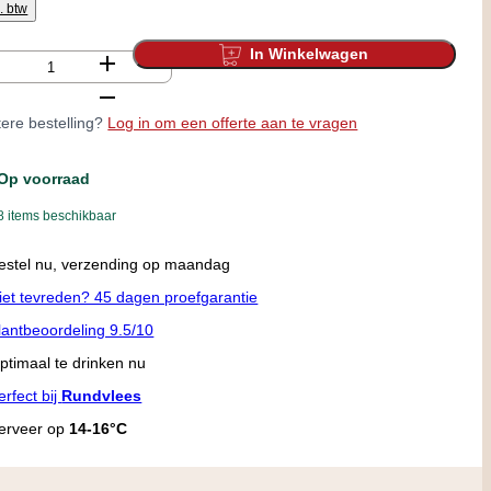
l. btw
In Winkelwagen
tal
ere bestelling?
Log in om een offerte aan te vragen
Op voorraad
8 items beschikbaar
estel nu, verzending op maandag
iet tevreden? 45 dagen proefgarantie
lantbeoordeling 9.5/10
ptimaal te drinken nu
erfect bij
Rundvlees
erveer op
14-16°C