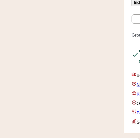
Inc
Aan
Grot
B
N
K
O
P
S