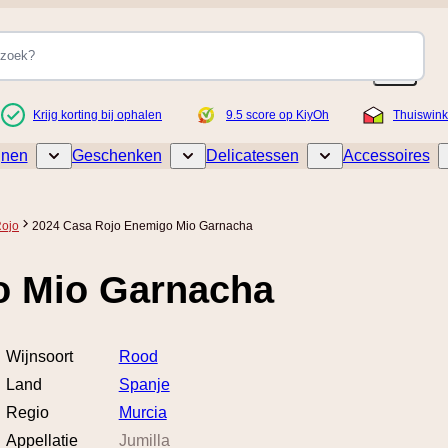
Krijg korting bij ophalen
9.5 score op KiyOh
Thuiswink
jnen
Geschenken
Delicatessen
Accessoires
Toggle submenu for Wijnen
Toggle submenu for Geschenken
Toggle submenu for De
ojo
2024 Casa Rojo Enemigo Mio Garnacha
o Mio Garnacha
Wijnsoort
Rood
Land
Spanje
Regio
Murcia
Appellatie
Jumilla