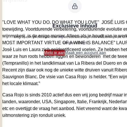
"LOVE WHAT YOU DO. DO WHAT YOU LOVE" JOSÉ LUIS GÓMEZ
Exclusieve Inhoud
toewijding. Voortdurende verbetering, voortdurende evolutie e
wijnmakerij, is de enige manier. Alleen als je houdt van je we
Log in om professionele wijnrecensies van wereldberoemde criti
ontgrendelen
MOST IMPORTANT VIRTUE OF A WINE IS BALANCE” LAURA 
José Luis en Laura zich geïdentificeerd voelen. Ze hebben he
Meld je aan
Maak een account aan
waar ze hun roots hebben liggen en bewonderen met de twee d
(Tempranillo) in het landklimaat van La Ribera del Duero en de
Recent zijn daar ook nog de unieke witte druiven vanuit Riber
Sauvignon Blanc. De visie van Casa Rojo is helder. “Een wij
het locale klimaat.”
Casa Rojo is sinds 2010 actief dus een vrij jong bedrijf maar 
landen, waaronder, USA, Singapore, Italie, Frankrijk, Nederl
etc en overtijgt de vraag het aanbod. Niet vreemd want de kwal
uitmonstering zijn ronduit uniek.