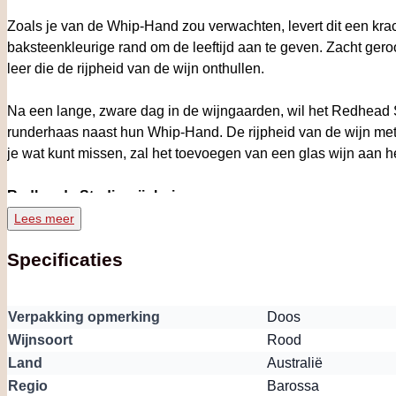
Zoals je van de Whip-Hand zou verwachten, levert dit een kra
baksteenkleurige rand om de leeftijd aan te geven. Zacht ger
leer die de rijpheid van de wijn onthullen.
Na een lange, zware dag in de wijngaarden, wil het Redhead
runderhaas naast hun Whip-Hand. De rijpheid van de wijn met
je wat kunt missen, zal het toevoegen van een glas wijn aan he
Redheads Studio wijnhuis
Lees meer
Wijnhuis Redheads Studio is gelegen in zuid Australië in de 
Specificaties
achter Redheads onvermoeibaar werkt, vanaf de wijnstok tot aa
altijd tijdens hun beste conditie kunnen worden gedronken. In
weg en geven ze jonge talenten nog altijd de gelegenheid hun cr
Verpakking opmerking
Doos
streek. Redheads Wines zegt over zichzelf: “A free-spirited, m
Wijnsoort
Rood
make wines with soul, character and personality”.
Land
Australië
Regio
Barossa