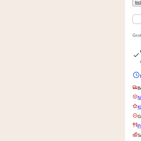
Inc
Aan
Grot
B
N
K
G
P
S