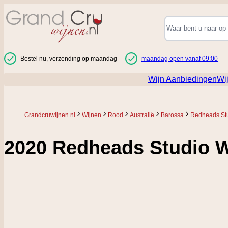
Ga naar de inhoud
Bestel nu, verzending op maandag
maandag open vanaf 09:00
Wijn Aanbiedingen
Wi
Grandcruwijnen.nl
Wijnen
Rood
Australië
Barossa
Redheads St
2020 Redheads Studio 