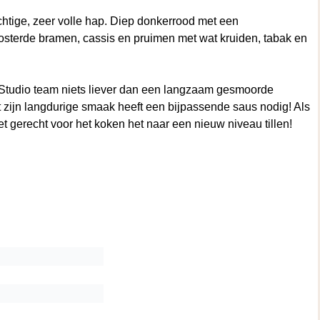
chtige, zeer volle hap. Diep donkerrood met een
oosterde bramen, cassis en pruimen met wat kruiden, tabak en
 Studio team niets liever dan een langzaam gesmoorde
 zijn langdurige smaak heeft een bijpassende saus nodig! Als
t gerecht voor het koken het naar een nieuw niveau tillen!
stad Tanuda, in de Barossa Valley waar het toegewijde team
n fles en alles daarbuiten, om ervoor te zorgen dat de wijnen
middels timmert wijnhuis Redheads internationaal flink aan de
eativiteit en talenten los te laten op de beste druiven uit de
ovement liberating the best grapes from the premium labels to