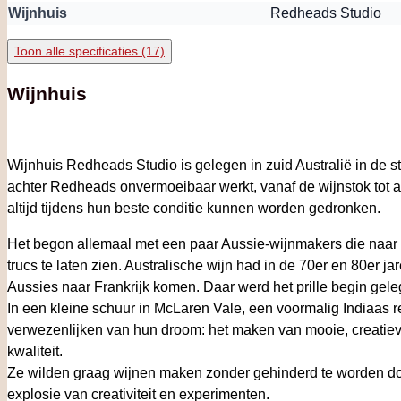
Wijnhuis
Redheads Studio
Toon alle specificaties (17)
Wijnhuis
Wijnhuis Redheads Studio is gelegen in zuid Australië in de 
achter Redheads onvermoeibaar werkt, vanaf de wijnstok tot aa
altijd tijdens hun beste conditie kunnen worden gedronken.
Het begon allemaal met een paar Aussie-wijnmakers die naar F
trucs te laten zien. Australische wijn had in de 70er en 80er j
Aussies naar Frankrijk komen. Daar werd het prille begin g
In een kleine schuur in McLaren Vale, een voormalig Indiaas 
verwezenlijken van hun droom: het maken van mooie, creatiev
kwaliteit.
Ze wilden graag wijnen maken zonder gehinderd te worden doo
explosie van creativiteit en experimenten.