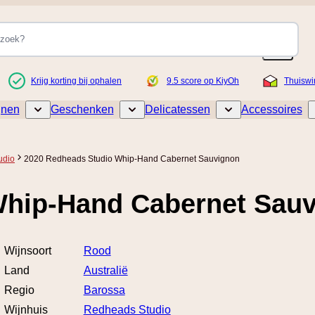
Krijg korting bij ophalen
9.5 score op KiyOh
Thuiswi
jnen
Geschenken
Delicatessen
Accessoires
Toggle submenu for Wijnen
Toggle submenu for Geschenken
Toggle submenu for De
udio
2020 Redheads Studio Whip-Hand Cabernet Sauvignon
Whip-Hand Cabernet Sau
Wijnsoort
Rood
Land
Australië
Regio
Barossa
Wijnhuis
Redheads Studio