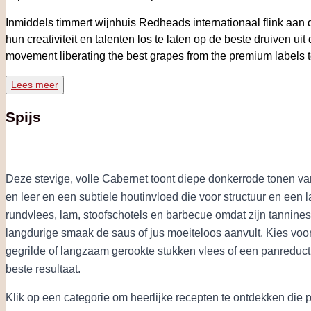
Inmiddels timmert wijnhuis Redheads internationaal flink aan
hun creativiteit en talenten los te laten op de beste druiven ui
movement liberating the best grapes from the premium labels t
Lees meer
Spijs
Deze stevige, volle Cabernet toont diepe donkerrode tonen va
en leer en een subtiele houtinvloed die voor structuur en een la
rundvlees, lam, stoofschotels en barbecue omdat zijn tannines
langdurige smaak de saus of jus moeiteloos aanvult. Kies v
gegrilde of langzaam gerookte stukken vlees of een panreducti
beste resultaat.
Klik op een categorie om heerlijke recepten te ontdekken die 