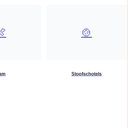
🍖
🍲
am
Stoofschotels