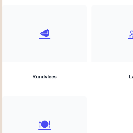
🥩
Rundvlees
L
🍽️