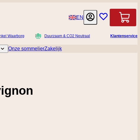
Taal
EN
Winkelwag
nkel Waarborg
Duurzaam & CO2 Neutraal
Klantenservice
Onze sommelier
Zakelijk
licatessen
Toggle submenu for Accessoires
vignon