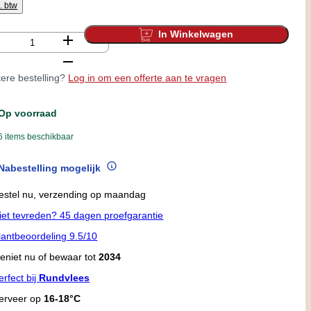
l. btw
In Winkelwagen
tal
ere bestelling?
Log in om een offerte aan te vragen
Op voorraad
6 items beschikbaar
Nabestelling mogelijk
estel nu, verzending op maandag
iet tevreden? 45 dagen proefgarantie
lantbeoordeling 9.5/10
eniet nu of bewaar tot
2034
erfect bij
Rundvlees
erveer op
16-18°C