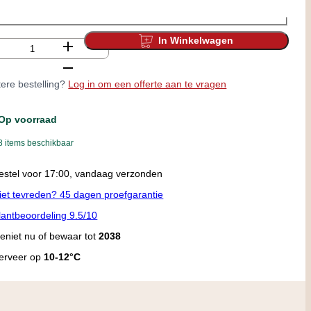
In Winkelwagen
tal
ere bestelling?
Log in om een offerte aan te vragen
Op voorraad
8 items beschikbaar
andaag afhalen in onze winkel vanaf 09:00
iet tevreden? 45 dagen proefgarantie
lantbeoordeling 9.5/10
eniet nu of bewaar tot
2038
erveer op
10-12°C