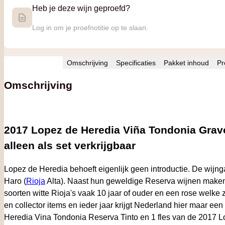
Heb je deze wijn geproefd?
Log in om je proefnotitie op te slaan.
Omschrijving
Specificaties
Pakket inhoud
Pr
Omschrijving
2017 Lopez de Heredia Viña Tondonia Gravo
alleen als set verkrijgbaar
Lopez de Heredia behoeft eigenlijk geen introductie. De wijng
Haro (
Rioja
Alta). Naast hun geweldige Reserva wijnen maken
soorten witte Rioja's vaak 10 jaar of ouder en een rose welke 
en collector items en ieder jaar krijgt Nederland hier maar ee
Heredia Vina Tondonia Reserva Tinto en 1 fles van de 2017 L