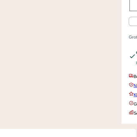
Aan
Grot
V
N
K
G
S