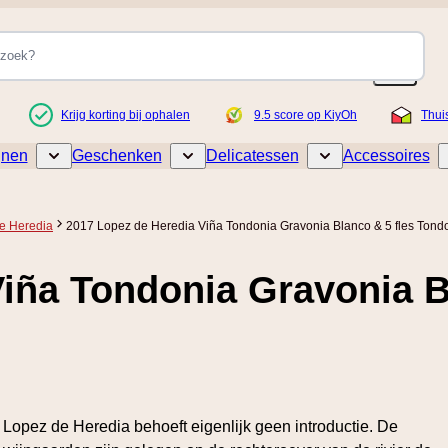
Krijg korting bij ophalen
9.5 score op KiyOh
Thui
jnen
Geschenken
Delicatessen
Accessoires
Toggle submenu for Wijnen
Toggle submenu for Geschenken
Toggle submenu for De
e Heredia
2017 Lopez de Heredia Viña Tondonia Gravonia Blanco & 5 fles Tond
iña Tondonia Gravonia B
Lopez de Heredia behoeft eigenlijk geen introductie. De