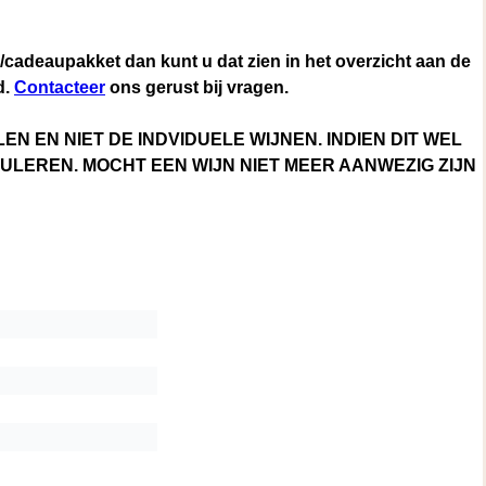
s/cadeaupakket dan kunt u dat zien in het overzicht aan de
d.
Contacteer
ons gerust bij vragen.
EN EN NIET DE INDVIDUELE WIJNEN. INDIEN DIT WEL
LEREN. MOCHT EEN WIJN NIET MEER AANWEZIG ZIJN
RZIJDE (PRODUCT KAN NIET WORDEN AANGEVINKT OF
EEM BEREKENT DE PRIJS VAN ALLEEN DE