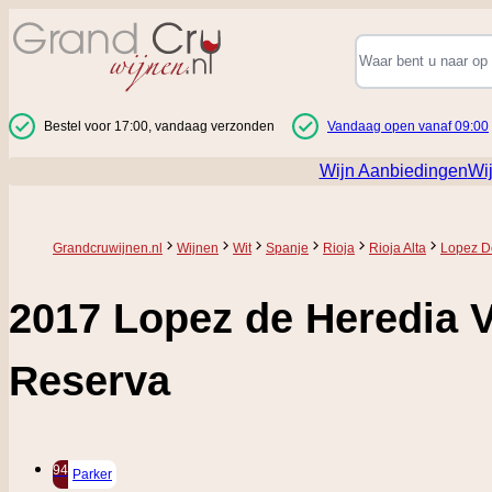
Ga naar de inhoud
Bestel voor 17:00, vandaag verzonden
Vandaag open vanaf 09:00
Wijn Aanbiedingen
Wi
Grandcruwijnen.nl
Wijnen
Wit
Spanje
Rioja
Rioja Alta
Lopez D
2017 Lopez de Heredia V
Reserva
94
Parker