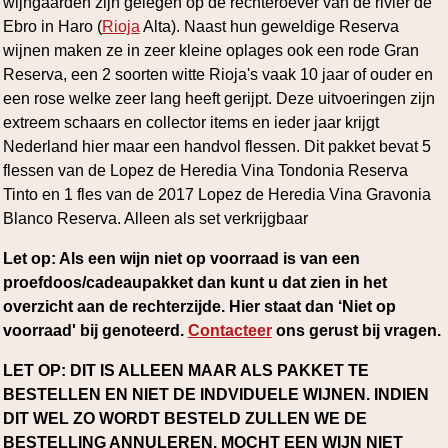
wijngaarden zijn gelegen op de rechteroever van de rivier de
Ebro in Haro (
Rioja
Alta). Naast hun geweldige Reserva
wijnen maken ze in zeer kleine oplages ook een rode Gran
Reserva, een 2 soorten witte Rioja's vaak 10 jaar of ouder en
een rose welke zeer lang heeft gerijpt. Deze uitvoeringen zijn
extreem schaars en collector items en ieder jaar krijgt
Nederland hier maar een handvol flessen. Dit pakket bevat 5
flessen van de Lopez de Heredia Vina Tondonia Reserva
Tinto en 1 fles van de 2017 Lopez de Heredia Vina Gravonia
Blanco Reserva. Alleen als set verkrijgbaar
Let op: Als een wijn niet op voorraad is van een
proefdoos/cadeaupakket dan kunt u dat zien in het
overzicht aan de rechterzijde. Hier staat dan ‘Niet op
voorraad' bij genoteerd.
Contacteer
ons gerust bij vragen.
LET OP: DIT IS ALLEEN MAAR ALS PAKKET TE
BESTELLEN EN NIET DE INDVIDUELE WIJNEN. INDIEN
DIT WEL ZO WORDT BESTELD ZULLEN WE DE
BESTELLING ANNULEREN. MOCHT EEN WIJN NIET