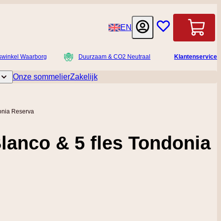
Taal
EN
Winkelwag
swinkel Waarborg
Duurzaam & CO2 Neutraal
Klantenservice
Onze sommelier
Zakelijk
licatessen
Toggle submenu for Accessoires
onia Reserva
lanco & 5 fles Tondonia