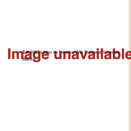
1 x
2017 Lopez de Heredia Viña Tondonia Gravonia
Blanco