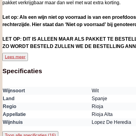
pakket verkrijgbaar maar dan wel met wat extra korting.
Let op: Als een wijn niet op voorraad is van een proefdoo
rechterzijde. Hier staat dan ‘Niet op voorraad' bij genoteer
LET OP: DIT IS ALLEEN MAAR ALS PAKKET TE BESTELL
ZO WORDT BESTELD ZULLEN WE DE BESTELLING ANNU
DAN ZIET U DAT AAN DE OPSOMMING AAN DE RECHTE
Lees meer
ER STAAN VERMELD: NIET OP VOORRAAD). HET SYST
BESCHIKBARE WIJNEN.
Specificaties
Wijnsoort
Wit
Land
Spanje
Regio
Rioja
Appellatie
Rioja Alta
Wijnhuis
Lopez De Heredia
Toon alle specificaties (16)