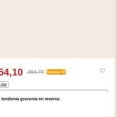
54,10
264,70
Bespaar 4%
l. btw
tondonia gravonia en reserva