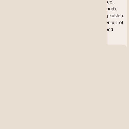
waaraan de wijn moet voldoenb (bijv: een smaak-idee,
voorkeur voor een druif of voor een specieke regio/land).
U kunt ons ook een indicatie geven wat de wijn mag kosten.
Wij gaan dan met uw aanvraag aan de slag en zullen u 1 of
meerdere links sturen met wijnen die ons inziens goed
passen bij uw aanvraag.
Customer Service
+31786450615
support@grandcruwijnen.nl
Rijksstraatweg 24, Dordrecht
+31(0)610834396
Commercial
Our customer service