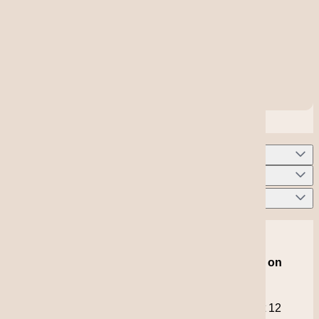
Follow us
Grandcruwijnen
Information
Based on 4021 reviews on
KiyOh
9,2
466 reviews over the last 12