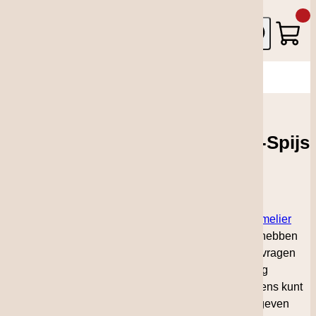
Skip to Content
Search
Cart
Order now, ships on Monday
Home
Aanvraag formulier Wijn Spijs advies
Aanvraag formulier voor Wijn-Spijs
advies
Al onze klanten hebben toegang tot de
Online Sommelier
maar mocht u toch nog een specifiek advies willen hebben
voor een bijpassende wijn, dan kunt u dit advies anvragen
middels bijgevoegd formulier. U kunt heel eenvoudig
aangeven bij welke gerecht u een wijn zoekt en tevens kunt
u voor onze sommelier eventuele specificaties aangeven